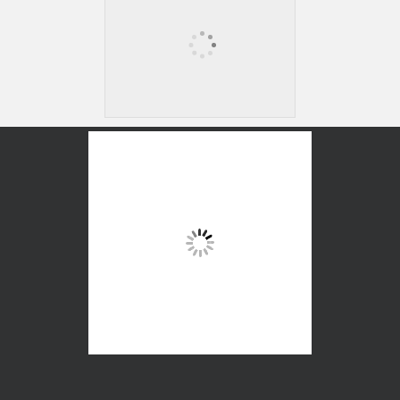
RENTAL STUDIO
株式会社クロス
東京都中央区勝どき 5-11-8 AURAstudio
03-6225-0050