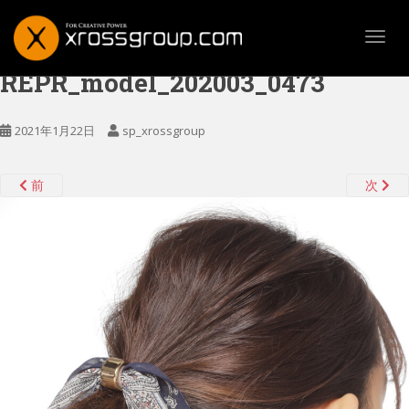
TOGG
REPR_model_202003_0473
2021年1月22日
sp_xrossgroup
前
次