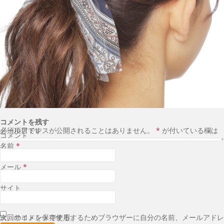
コメントを残す
メールアドレスが公開されることはありません。
が付いている欄は必須項目です
*
コメント
名前
*
メール
*
サイト
次回のコメントで使用するためブラウザーに自分の名前、メールアドレス、サイトを保存する。