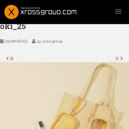
TOGG
oki_25
2024年4月9日
sp_xrossgroup
前
次