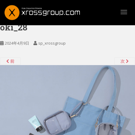
TOGG
oki_28
2024年4月9日
sp_xrossgroup
前
次