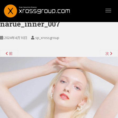
TOGG
narue_inner_007
2024年4月10日
sp_xrossgroup
前
次