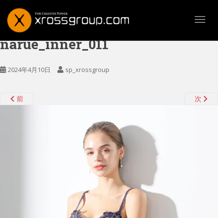
TOGG
narue_inner_011
2024年4月10日
sp_xrossgroup
前
次