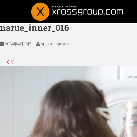
narue_inner_016
2024年4月10日
sp_xrossgroup
前