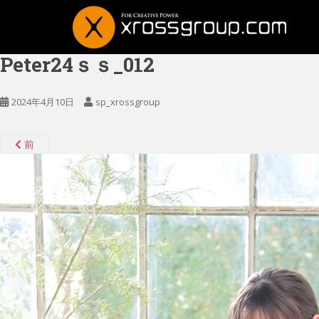
Peter24ｓｓ_012
2024年4月10日
sp_xrossgroup
前