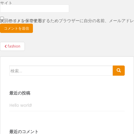
サイト
次回のコメントで使用するためブラウザーに自分の名前、メールアドレス、サイトを保存する。
投
fashion
稿
ナ
検索:
ビ
ゲ
ー
シ
最近の投稿
ョ
Hello world!
ン
最近のコメント