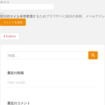
サイト
次回のコメントで使用するためブラウザーに自分の名前、メールアドレス、サイトを保存する。
投
fashion
稿
ナ
検索:
ビ
ゲ
ー
シ
最近の投稿
ョ
Hello world!
ン
最近のコメント