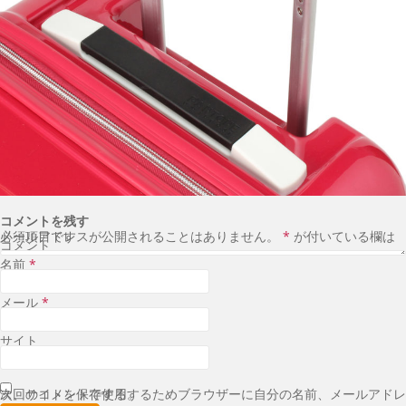
コメントを残す
メールアドレスが公開されることはありません。
が付いている欄は必須項目です
*
コメント
名前
*
メール
*
サイト
次回のコメントで使用するためブラウザーに自分の名前、メールアドレス、サイトを保存する。