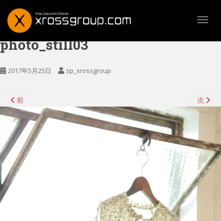
TOGG
photo_still03
2017年5月25日
sp_xrossgroup
前
次