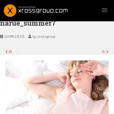
TOGG
narue_summer7
2018年2月2日
sp_xrossgroup
前
次