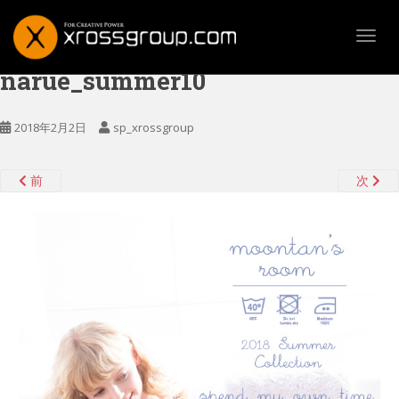
TOGG
narue_summer10
2018年2月2日
sp_xrossgroup
前
次