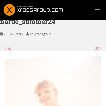
TOGG
narue_summer24
2018年2月2日
sp_xrossgroup
前
次