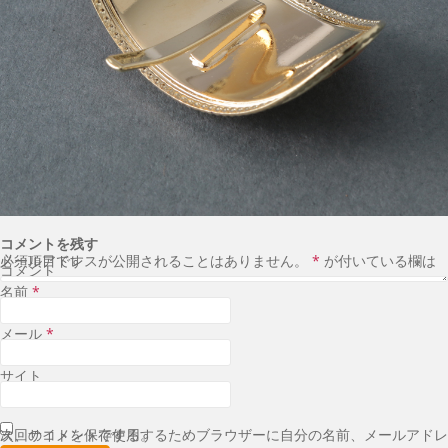
コメントを残す
メールアドレスが公開されることはありません。
が付いている欄は必須項目です
*
コメント
名前
*
メール
*
サイト
次回のコメントで使用するためブラウザーに自分の名前、メールアドレス、サイトを保存する。