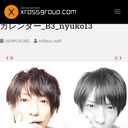
TOGG
カレンダー_B3_nyuko13
2020年2月28日
selfplus-staff
前
次