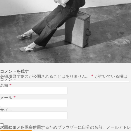
コメントを残す
メールアドレスが公開されることはありません。
が付いている欄は必須項目です
*
コメント
名前
*
メール
*
サイト
次回のコメントで使用するためブラウザーに自分の名前、メールアドレス、サイトを保存する。