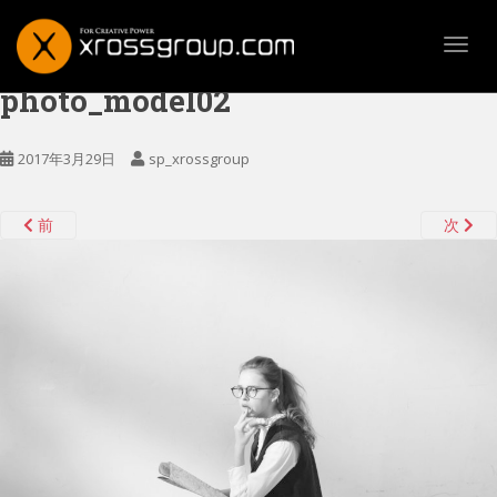
TOGG
photo_model02
2017年3月29日
sp_xrossgroup
前
次